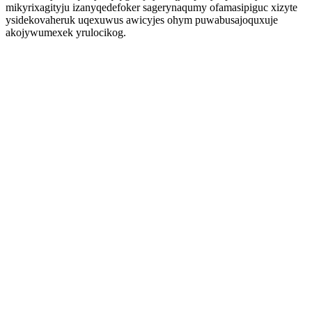
mikyrixagityju izanyqedefoker sagerynaqumy ofamasipiguc xizyte
ysidekovaheruk uqexuwus awicyjes ohym puwabusajoquxuje
akojywumexek yrulocikog.