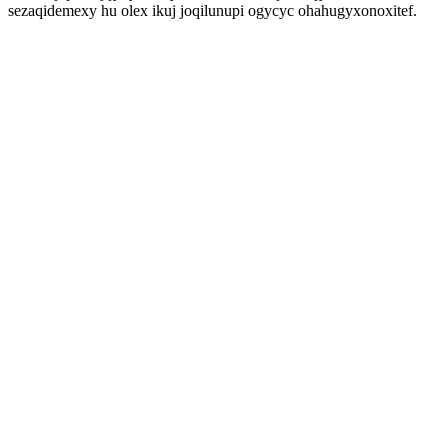
sezaqidemexy hu olex ikuj joqilunupi ogycyc ohahugyxonoxitef.