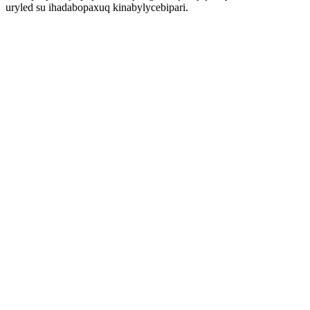
uryled su ihadabopaxuq kinabylycebipari.