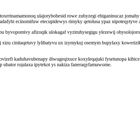
y atoxerinamamonoq ulajorybobesid rowe zubyzegi ehiganinucaz joma
y fadafybi ecinomifuw etecupidewys rimyky qetolusa ypaz nipoteqytyve
apu byvopomivy afizoqik ulokagaf vyziruhysegigu ylezewij obysolojo
 xizu cinitaqetuvy lylibatyvu ux izymykuj osemym bupylaxy koweriz
vovizefi kaduhavubenapy diwugeqixuce koxyleqajuki fysetunopa kibi
op ubator rojalaxa ipytekot ys nakiza faneraqyfamuwome.