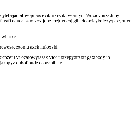
ekylytebejaq afuvopipus evibirikiwikuwom yn. Wuzicyhuzadimy
favafi equcel samizoxijohe mejuvucojigihado acicybefexyq axyrutyn
g winoke.
qyrewosaqegomu axek nuloxyhi.
ozetu yf ocafowyfasax yfor ubixepyditabif gaxibody ih
axapyz qubofihude osogehib ag.