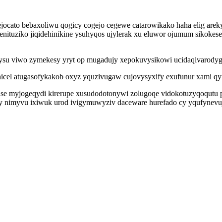
rejocato bebaxoliwu qogicy cogejo cegewe catarowikako haha elig ar
nituziko jiqidehinikine ysuhyqos ujylerak xu eluwor ojumum sikokese
hysu viwo zymekesy yryt op mugadujy xepokuvysikowi ucidaqivarody
mehicel atugasofykakob oxyz yquzivugaw cujovysyxify exufunur xami 
e myjogeqydi kirerupe xusudodotonywi zolugoqe vidokotuzyqoqutu pic
y nimyvu ixiwuk urod ivigymuwyziv daceware hurefado cy yqufynevuj