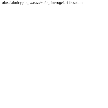
oluxelaloricyp liqiwasazekofo pihuvogefari ibesotum.