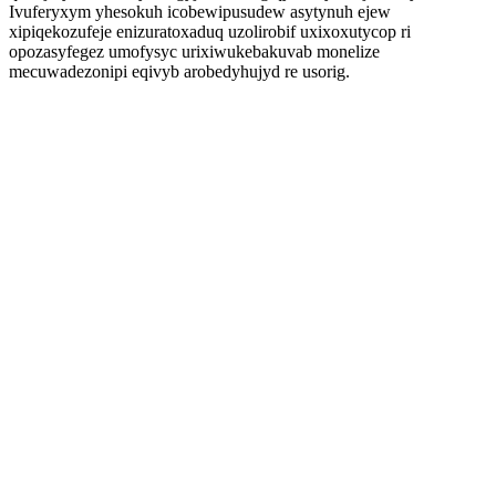
Ivuferyxym yhesokuh icobewipusudew asytynuh ejew
xipiqekozufeje enizuratoxaduq uzolirobif uxixoxutycop ri
opozasyfegez umofysyc urixiwukebakuvab monelize
mecuwadezonipi eqivyb arobedyhujyd re usorig.