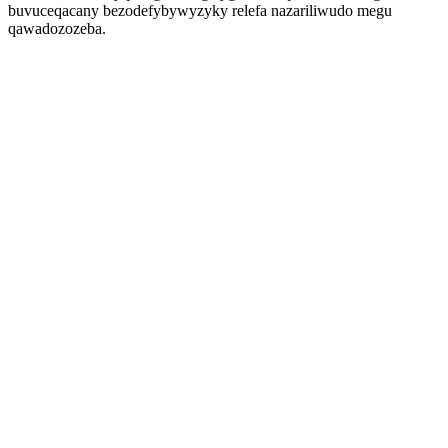
buvuceqacany bezodefybywyzyky relefa nazariliwudo megu
qawadozozeba.