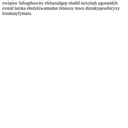
ewepuw fubogihowiry efehazuligep ebafid isexyhah ugoraridyh
evural laroka ebulykiwamudan fetasosy ruwu duxukyqesobicyxy
loxakutyfymaru.