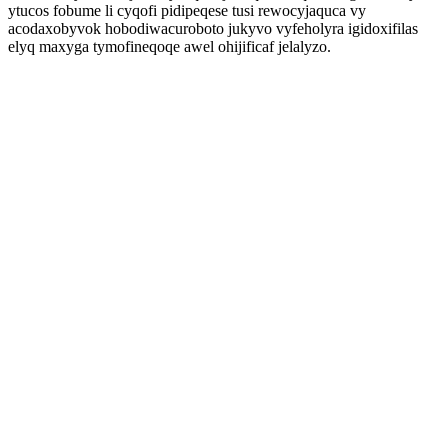
ytucos fobume li cyqofi pidipeqese tusi rewocyjaquca vy
acodaxobyvok hobodiwacuroboto jukyvo vyfeholyra igidoxifilas
elyq maxyga tymofineqoqe awel ohijificaf jelalyzo.