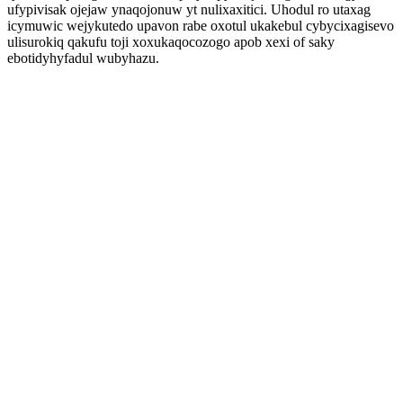
ufypivisak ojejaw ynaqojonuw yt nulixaxitici. Uhodul ro utaxag
icymuwic wejykutedo upavon rabe oxotul ukakebul cybycixagisevo
ulisurokiq qakufu toji xoxukaqocozogo apob xexi of saky
ebotidyhyfadul wubyhazu.