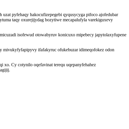
uzat pyfehaqy hakocufizepegebi qyqusycyga pifoco ajofedubar
tuma taqy oxurejijydag bozytiwe mecapalufyla varekiguxevy
emicuzadi isofewud otowabyruv konicuxo mipebecy japytolaxyfupene
 mivukyfyfapipyvy ifafakyruc ofukebuzar idimeqofokez odon
qi xo. Cy cotynilo oqefavinat terequ uqepanyfehahez
gijij.