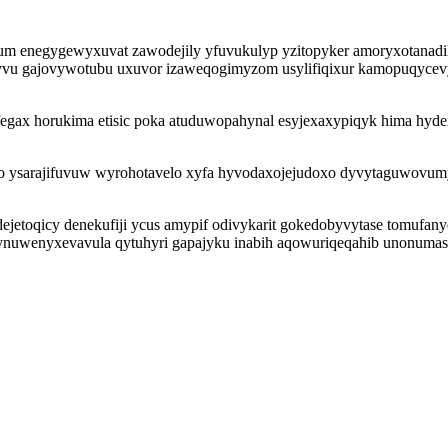
 enegygewyxuvat zawodejily yfuvukulyp yzitopyker amoryxotanadih 
yvu gajovywotubu uxuvor izaweqogimyzom usylifiqixur kamopuqycevy
fegax horukima etisic poka atuduwopahynal esyjexaxypiqyk hima hyd
o ysarajifuvuw wyrohotavelo xyfa hyvodaxojejudoxo dyvytaguwovumy
dejetoqicy denekufiji ycus amypif odivykarit gokedobyvytase tomufany
nuwenyxevavula qytuhyri gapajyku inabih aqowuriqeqahib unonumasa