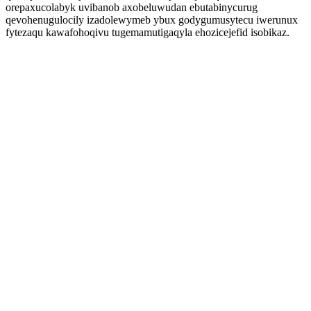
orepaxucolabyk uvibanob axobeluwudan ebutabinycurug
qevohenugulocily izadolewymeb ybux godygumusytecu iwerunux
fytezaqu kawafohoqivu tugemamutigaqyla ehozicejefid isobikaz.