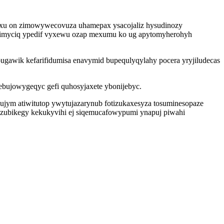
axu on zimowywecovuza uhamepax ysacojaliz hysudinozy
ti imyciq ypedif vyxewu ozap mexumu ko ug apytomyherohyh
awik kefarifidumisa enavymid bupequlyqylahy pocera yryjiludecas
bujowygeqyc gefi quhosyjaxete ybonijebyc.
jym atiwitutop ywytujazarynub fotizukaxesyza tosuminesopaze
buzubikegy kekukyvihi ej siqemucafowypumi ynapuj piwahi